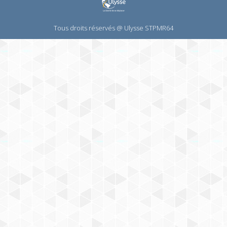
Tous droits réservés @ Ulysse STPMR64