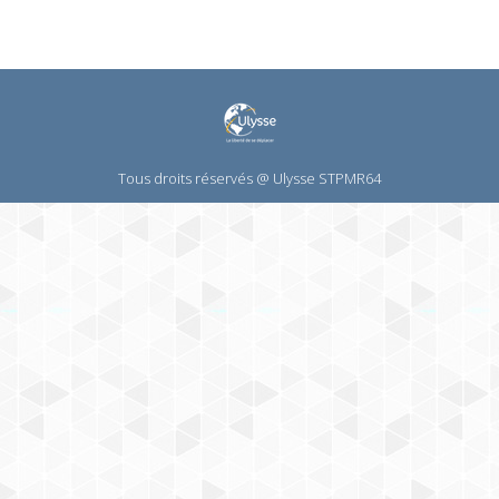
sur
sur
sur
sur
sur
Facebook
X
LinkedIn
WhatsApp
Pinterest
Tous droits réservés @ Ulysse STPMR64