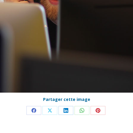
Partager cette image
Partager
Partager
Partager
Partager
Partager
sur
sur
sur
sur
sur
Facebook
X
LinkedIn
WhatsApp
Pinterest