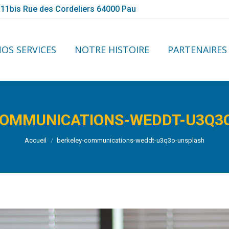
11bis Rue des Cordeliers 64000 Pau
NOS SERVICES
NOTRE HISTOIRE
PARTENAIRE
OS SERVICES
NOTRE HISTOIRE
PARTENAIRES
COMMUNICATIONS-WEDDT-U3Q3
Vous êtes ici :
Accueil
berkeley-communications-weddt-u3q3o-unsplash