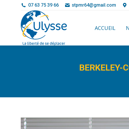
07 63 75 39 66
stpmr64@gmail.com
ACCUEIL
ACCUEIL
N
BERKELEY-