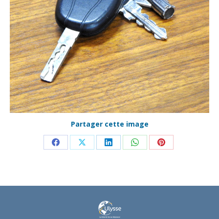
Partager cette image
Partager
Partager
Partager
Partager
Partager
sur
sur
sur
sur
sur
Facebook
X
LinkedIn
WhatsApp
Pinterest