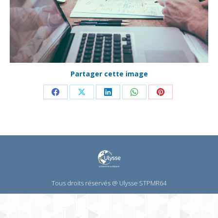
Partager cette image
Partager
Partager
Partager
Partager
Partager
sur
sur
sur
sur
sur
Facebook
X
LinkedIn
WhatsApp
Pinterest
Tous droits réservés @ Ulysse STPMR64