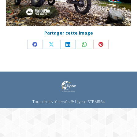
Partager cette image
Partager
Partager
Partager
Partager
Partager
sur
sur
sur
sur
sur
Facebook
X
LinkedIn
WhatsApp
Pinterest
Tous droits réservés @ Ulysse STPMR64