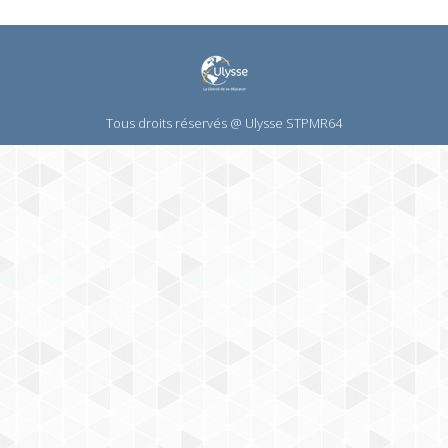
Tous droits réservés @ Ulysse STPMR64