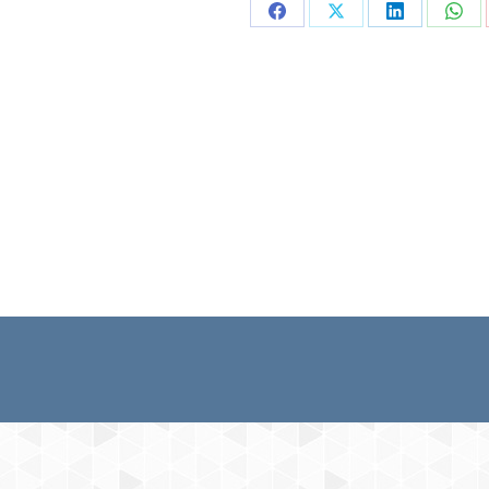
Partager
Partager
Partager
Part
sur
sur
sur
sur
Facebook
X
LinkedIn
Wha