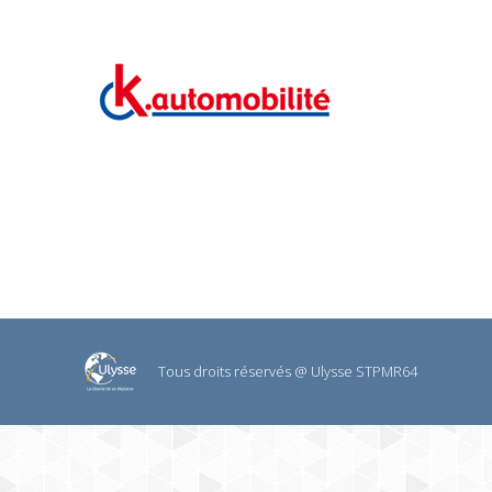
Tous droits réservés @ Ulysse STPMR64