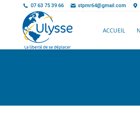
07 63 75 39 66
stpmr64@gmail.com
ACCUEIL
ACCUEIL
N