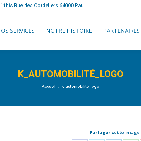
11bis Rue des Cordeliers 64000 Pau
NOS SERVICES
NOTRE HISTOIRE
PARTENAIRE
OS SERVICES
NOTRE HISTOIRE
PARTENAIRES
K_AUTOMOBILITÉ_LOGO
Vous êtes ici :
Accueil
k_automobilité_logo
Partager cette image