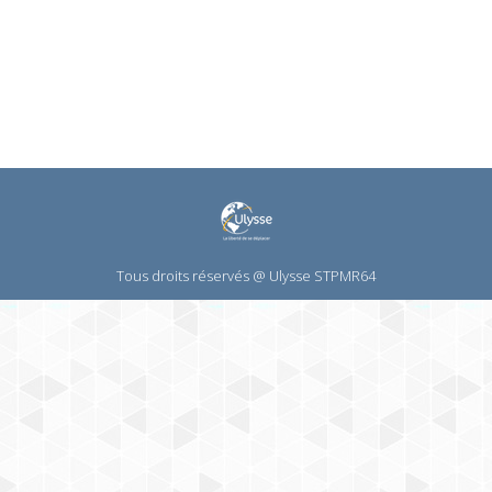
LinkedIn
WhatsA
sur
Pinterest
Tous droits réservés @ Ulysse STPMR64