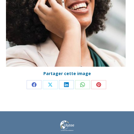
Partager cette image
Partager
Partager
Partager
Partager
Partager
sur
sur
sur
sur
sur
Facebook
X
LinkedIn
WhatsApp
Pinterest