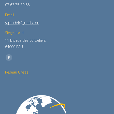
07 63 75 39 66
Email
stpmr64@gmail.com
Siège social
11 bis rue des cordeliers
64000 PAU
Retrouvez-nous sur :
La
page
Réseau Ulysse
Facebook
s'ouvre
dans
une
nouvelle
fenêtre