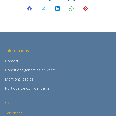
Partager
Partager
Partager
Partager
Partager
sur
sur
sur
sur
sur
Facebook
X
LinkedIn
WhatsApp
Pinterest
Informations
Contact
Conditions générales de vente
Mentions légales
Politique de confidentialité
Contact
Téléphone